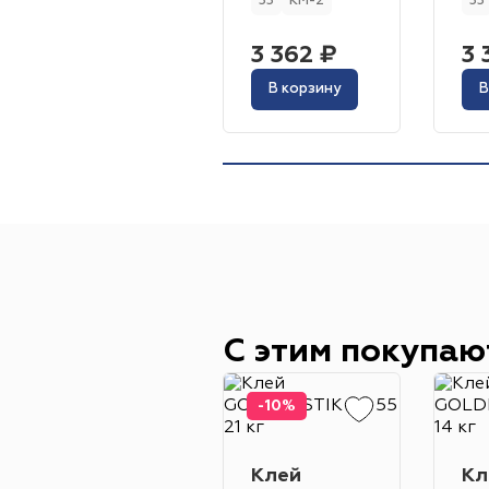
33
КМ-2
33
3 362 ₽
3 
В корзину
В
С этим покупаю
-10%
Клей
Кл