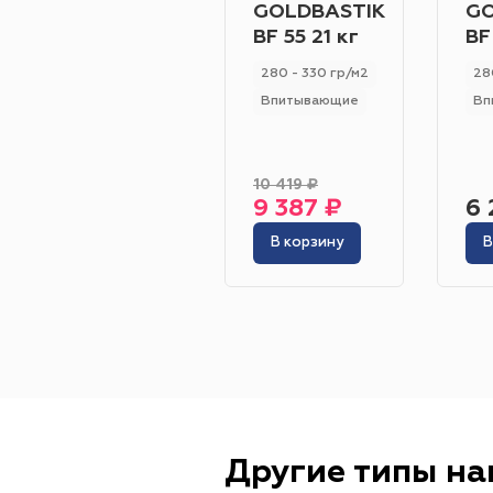
GOLDBASTIK
GO
BF 55 21 кг
BF
280 - 330 гр/м2
28
Впитывающие
Вп
10 419 ₽
9 387 ₽
6 
В корзину
В
Другие типы н