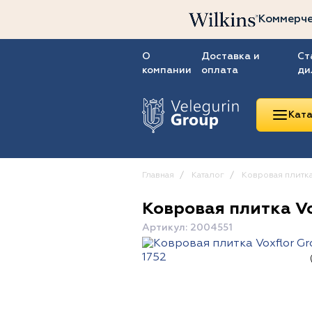
Коммерче
О
Доставка и
Ст
компании
оплата
ди
Ката
Главная
Каталог
Ковровая плитк
Ковровая плитка Vo
Линолеум
Артикул: 2004551
Ковролин
Ковровая плитка
ПВХ-плитка
Сопутствующие
товары