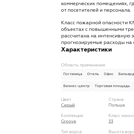
коммерческих помещениях, г
от посетителей и персонала.
Класс пожарной опасности К
объектах с повышенными тре
рассчитана на интенсивную 
прогнозируемые расходы на 
Характеристики
Область применения
Гостиница
Отель
Офис
Бильяр
Бизнес-центр
Торговая площадь
Цвет
Страна
Серый
Польша
Коллекция
Класс износ
Groove
33
Тип ворса
Высота вор