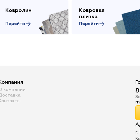
Ковролин
Ковровая
плитка
Перейти
Перейти
Компания
Г
О компании
8
Доставка
З
Контакты
m
А
г.
К