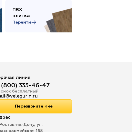
ПВХ-
Сопутствующие
плитка
товары
Перейти
Перейти
орячая линия
 (800) 333-46-47
вонок бесплатный
ail@velegurin.ru
Перезвоните мне
дрес
 Ростов-на-Дону, ул.
расноармейская 168