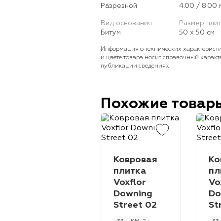
Разрезной
4.00 / 8.00 
Вид основания
Размер пли
Битум
50 х 50 см
Информация о технических характеристи
и цвете товара носит справочный характ
публикации сведениях.
Похожие товар
Ковровая
Ко
плитка
пл
Voxflor
Vo
Downing
Do
Street 02
St