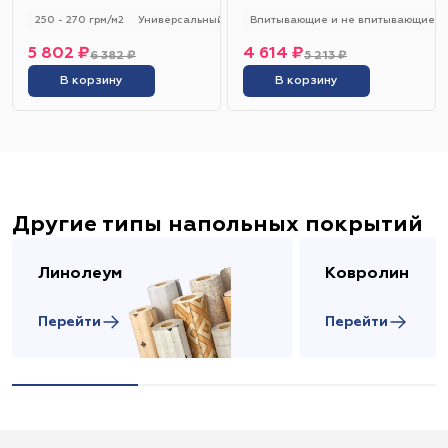
250 - 270 грм/м2
Универсальный
250 - 270 гр/м2
Впитывающие и не впитывающие
5 802 ₽
4 614 ₽
6 382 ₽
5 213 ₽
В корзину
В корзину
Другие типы напольных покрытий
Линолеум
Ковролин
Перейти
Перейти