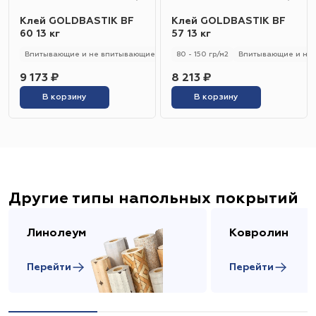
Клей GOLDBASTIK BF
Клей GOLDBASTIK BF
60 13 кг
57 13 кг
Впитывающие и не впитывающие
250 - 280 гр/м2
80 - 150 гр/м2
Универсальный
Впитывающие и не
9 173 ₽
8 213 ₽
В корзину
В корзину
Другие типы напольных покрытий
Линолеум
Ковролин
Перейти
Перейти