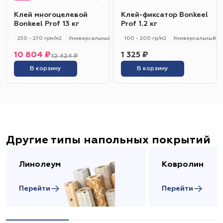
Клей многоцелевой
Клей-фиксатор Bonkeel
Bonkeel Prof 13 кг
Prof 1.2 кг
250 - 270 грм/м2
Универсальный
250 - 270 гр/м2
100 - 200 гр/м2
Универсальный
10 804 ₽
1 325 ₽
12 424 ₽
В корзину
В корзину
Другие типы напольных покрытий
Линолеум
Ковролин
Перейти
Перейти