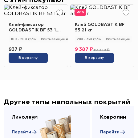
С этим покупают
-10%
Клей-фиксатор
Клей GOLDBASTIK BF
GOLDBASTIK BF 53 1.2
55 21 кг
кг
100 - 200 гр/м2
Впитывающие и не впитывающие
280 - 330 гр/м2
Универсальный
Впитывающие
937 ₽
9 387 ₽
10 419 ₽
В корзину
В корзину
Другие типы напольных покрытий
Линолеум
Ковролин
Перейти
Перейти