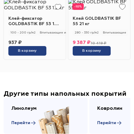
-10%
Клей-фиксатор
Клей GOLDBASTIK BF
GOLDBASTIK BF 53 1.2
55 21 кг
кг
100 - 200 гр/м2
Впитывающие и не впитывающие
280 - 330 гр/м2
Универсальный
Впитывающие
937 ₽
9 387 ₽
10 419 ₽
В корзину
В корзину
Другие типы напольных покрытий
Линолеум
Ковролин
Перейти
Перейти