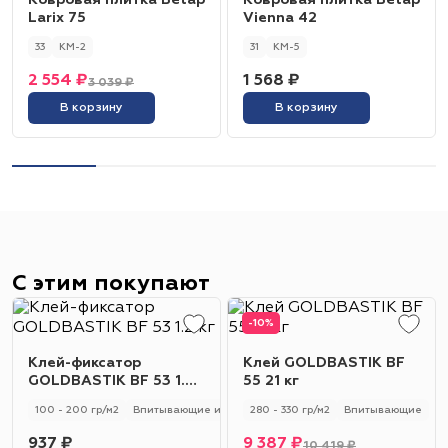
Ковровая плитка Betap
Ковровая плитка Betap
Larix 75
Vienna 42
33
КМ-2
31
КМ-5
2 554 ₽
1 568 ₽
3 039 ₽
В корзину
В корзину
С этим покупают
-10%
Клей-фиксатор
Клей GOLDBASTIK BF
GOLDBASTIK BF 53 1.2
55 21 кг
кг
100 - 200 гр/м2
Впитывающие и не впитывающие
280 - 330 гр/м2
Универсальный
Впитывающие
937 ₽
9 387 ₽
10 419 ₽