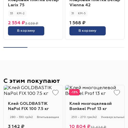
Ковровая плитка Betap
Ковровая плитка Betap
Larix 75
Vienna 42
33
КМ-2
31
КМ-5
2 554 ₽
1 568 ₽
3 039 ₽
В корзину
В корзину
С этим покупают
-13%
Клей GOLDBASTIK
Клей многоцелевой
NaPol FIX 100 7.5 кг
Bonkeel Prof 13 кг
280 - 330 гр/м2
Впитывающие
250 - 270 грм/м2
Универсальный
3 142 ₽
10 804 ₽
12 424 ₽