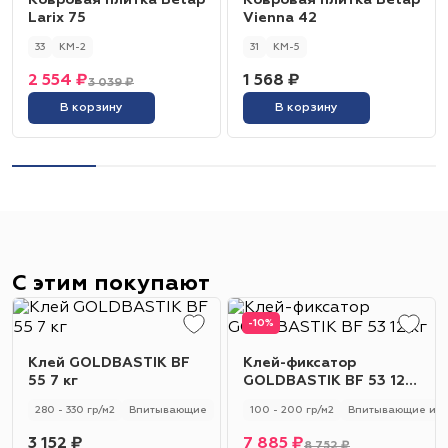
Ковровая плитка Betap
Ковровая плитка Betap
Larix 75
Vienna 42
33
КМ-2
31
КМ-5
2 554 ₽
1 568 ₽
3 039 ₽
В корзину
В корзину
С этим покупают
-10%
Клей GOLDBASTIK BF
Клей-фиксатор
55 7 кг
GOLDBASTIK BF 53 12
кг
280 - 330 гр/м2
Впитывающие
100 - 200 гр/м2
Впитывающие и н
3 152 ₽
7 885 ₽
8 752 ₽