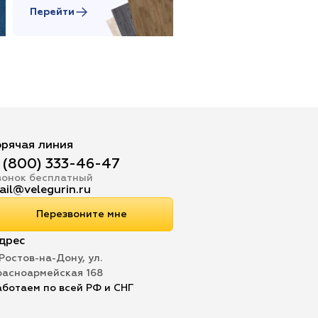
Перейти
Перейти
орячая линия
 (800) 333-46-47
вонок бесплатный
ail@velegurin.ru
Перезвоните мне
дрес
 Ростов-на-Дону, ул.
расноармейская 168
аботаем по всей РФ и СНГ