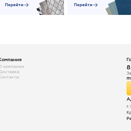
Перейти
Перейти
Компания
Г
О компании
8
Доставка
З
Контакты
m
А
г.
К
Р