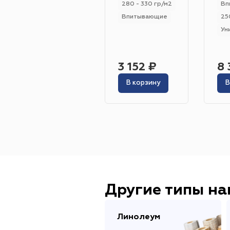
280 - 330 гр/м2
Вп
Впитывающие
25
Ун
3 152 ₽
8 
В корзину
В
Другие типы н
Линолеум