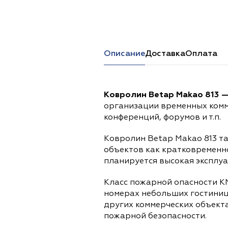
Перейти в каталог
Описание
Доставка
Оплата
Ковролин Betap Makao 813 
организации временных комм
конференций, форумов и т.п.
Ковролин Betap Makao 813 т
объектов как кратковременно
планируется высокая эксплуа
Класс пожарной опасности К
номерах небольших гостиниц
других коммерческих объект
пожарной безопасности.