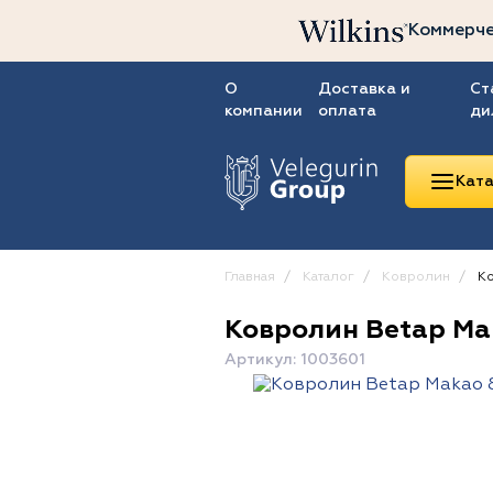
Коммерче
О
Доставка и
Ст
компании
оплата
ди
Ката
Главная
Каталог
Ковролин
Ко
Ковролин Betap Ma
Линолеум
Артикул: 1003601
Ковролин
Ковровая плитка
ПВХ-плитка
Сопутствующие
товары