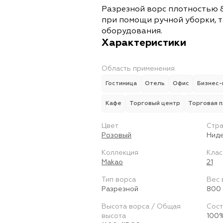
Разрезной ворс плотностью 8
при помощи ручной уборки, т
оборудования.
Характеристики
Область применения
Гостиница
Отель
Офис
Бизнес-
Кафе
Торговый центр
Торговая 
Цвет
Стра
Розовый
Нид
Коллекция
Клас
Makao
21
Тип ворса
Вес 
Разрезной
800 
Высота ворса / Общая
Сост
высота
100%