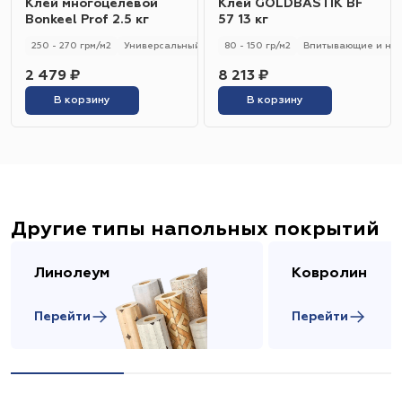
Клей многоцелевой
Клей GOLDBASTIK BF
Bonkeel Prof 2.5 кг
57 13 кг
250 - 270 грм/м2
Универсальный
250 - 270 гр/м2
80 - 150 гр/м2
Впитывающие и не
2 479 ₽
8 213 ₽
В корзину
В корзину
Другие типы напольных покрытий
Линолеум
Ковролин
Перейти
Перейти