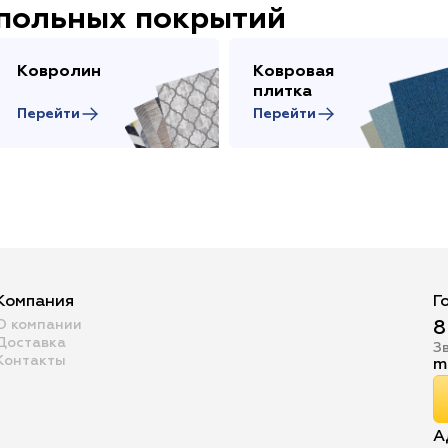
апольных покрытий
Ковролин
Ковровая
плитка
Перейти
Перейти
Компания
Г
О компании
8
Доставка
З
Контакты
m
А