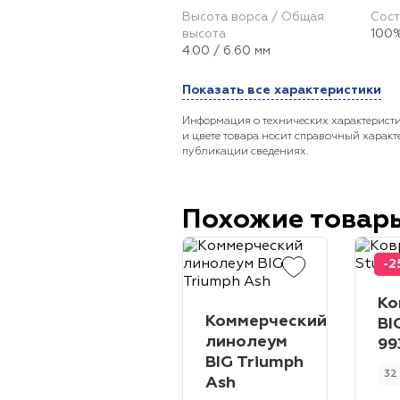
Высота ворса / Общая
Сост
высота
100%
4.00 / 6.60 мм
Показать все характеристики
Информация о технических характеристи
и цвете товара носит справочный характ
публикации сведениях.
Похожие товар
-2
Ко
Коммерческий
BI
линолеум
99
BIG Triumph
32
Ash