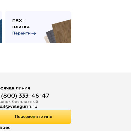
ПВХ-
Сопутствующие
плитка
товары
Перейти
Перейти
орячая линия
 (800) 333-46-47
вонок бесплатный
ail@velegurin.ru
Перезвоните мне
дрес