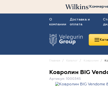
Коммерче
О
Доставка и
Ст
компании
оплата
ди
Ката
Главная
Каталог
Ковролин
Ко
Ковролин BIG Vend
Линолеум
Артикул: 1000345
Ковролин
Ковровая плитка
ПВХ-плитка
Сопутствующие
товары