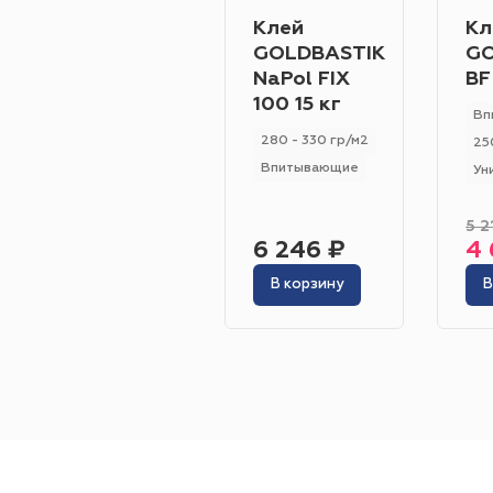
Клей
Кл
GOLDBASTIK
GO
NaPol FIX
BF
100 15 кг
Вп
280 - 330 гр/м2
25
Впитывающие
Ун
5 2
6 246 ₽
4 
В корзину
В