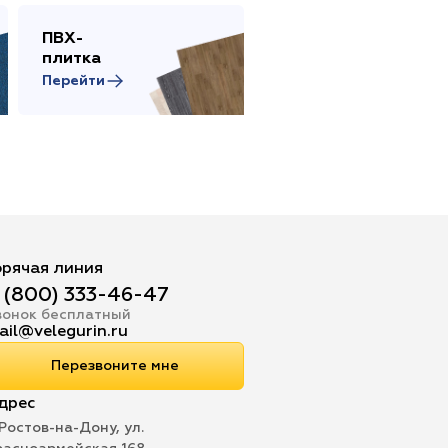
ПВХ-
Сопутствующие
плитка
товары
Перейти
Перейти
орячая линия
 (800) 333-46-47
вонок бесплатный
ail@velegurin.ru
Перезвоните мне
дрес
 Ростов-на-Дону, ул.