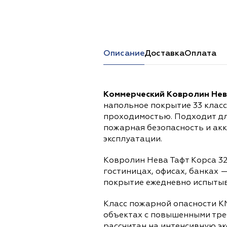
Перейти в каталог
Описание
Доставка
Оплата
Коммерческий Ковролин Нева
напольное покрытие 33 клас
проходимостью. Подходит дл
пожарная безопасность и ак
эксплуатации.
Ковролин Нева Тафт Корса 32
гостиницах, офисах, банках 
покрытие ежедневно испытыва
Класс пожарной опасности К
объектах с повышенными тре
рассчитан на интенсивную э