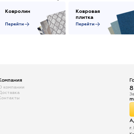
Ковролин
Ковровая
плитка
Перейти
Перейти
Компания
Г
О компании
8
Доставка
З
Контакты
m
А
г.