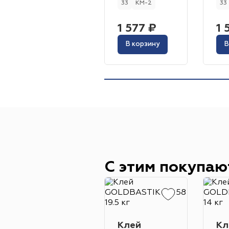
33
КМ-2
33
1 577 ₽
1 
В корзину
В
С этим покупаю
Клей
Кл