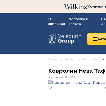
Коммерче
О
Доставка и
Ст
компании
оплата
ди
Ката
Главная
Каталог
Ковролин
Ко
Ковролин Нева Тафт
Линолеум
Артикул: 1000261
Ковролин
Ковровая плитка
ПВХ-плитка
Сопутствующие
товары