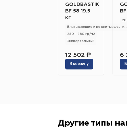
GOLDBASTIK
GO
BF 58 19.5
BF
кг
28
Впитывающие и не впитывающие
Вп
250 - 280 гр/м2
Универсальный
12 502 ₽
6 
В корзину
В
Другие типы н