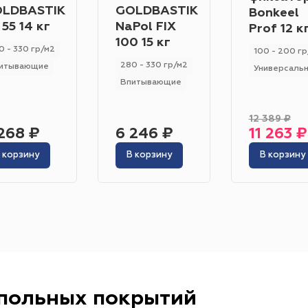
Гетерогенный
Гомогенный
LDBASTIK
GOLDBASTIK
Bonkeel
Цвет
 55 14 кг
NaPol FIX
Prof 12 к
Серо-синий
Красный
Песочный
Зелёный
100 15 кг
0 - 330 гр/м2
100 - 200 гр
280 - 330 гр/м2
итывающие
Бежевый
Оранжевый
Чёрный
Голубой
Универсаль
Впитывающие
Бирюзовый
Бнж
Пудровый
Коричневый
12 389 ₽
Область применения
268 ₽
6 246 ₽
11 263 ₽
Гостиница
Отель
Офис
Бизнес-центр
К
 корзину
В корзину
В корзину
Ресторан
Кафе
Торговый центр
Торговая
Форум
Театр
Выставка
Концертная площ
апольных покрытий