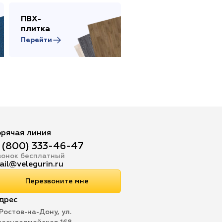
ПВХ-
Сопутствующие
плитка
товары
Перейти
Перейти
орячая линия
 (800) 333-46-47
вонок бесплатный
ail@velegurin.ru
Перезвоните мне
дрес
 Ростов-на-Дону, ул.