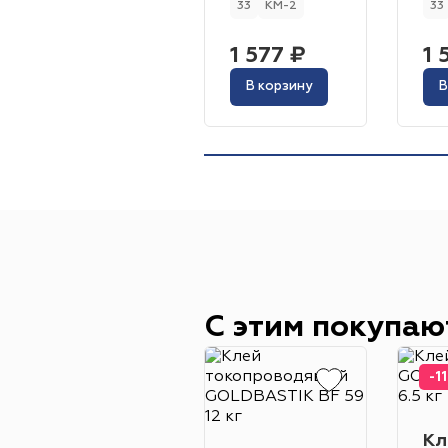
33
КМ-2
33
1 577 ₽
1 
В корзину
В
С этим покупаю
-1
Кл