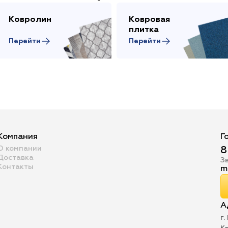
Ковролин
Ковровая
плитка
Перейти
Перейти
Компания
Г
О компании
8
Доставка
З
Контакты
m
А
г.