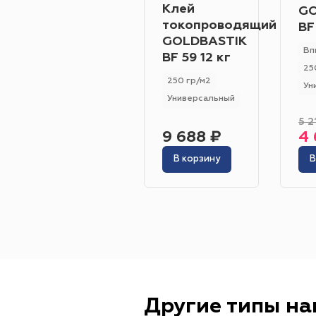
Клей
GO
токопроводящий
BF
GOLDBASTIK
Вп
BF 59 12 кг
25
250 гр/м2
Ун
Универсальный
5 2
9 688 ₽
4 
В корзину
В
Другие типы н