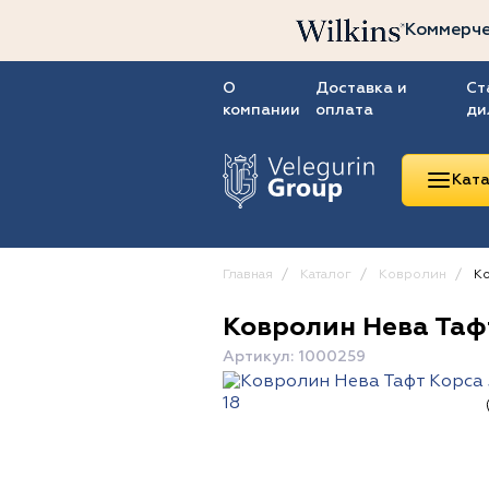
Коммерче
О
Доставка и
Ст
компании
оплата
ди
Ката
Главная
Каталог
Ковролин
Ко
Ковролин Нева Тафт
Линолеум
Артикул: 1000259
Ковролин
Ковровая плитка
ПВХ-плитка
Сопутствующие
товары