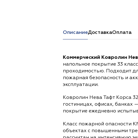
Перейти в каталог
Описание
Доставка
Оплата
Коммерческий Ковролин Нева
напольное покрытие 33 клас
проходимостью. Подходит дл
пожарная безопасность и ак
эксплуатации.
Ковролин Нева Тафт Корса 32
гостиницах, офисах, банках 
покрытие ежедневно испытыва
Класс пожарной опасности К
объектах с повышенными тре
рассчитан на интенсивную э