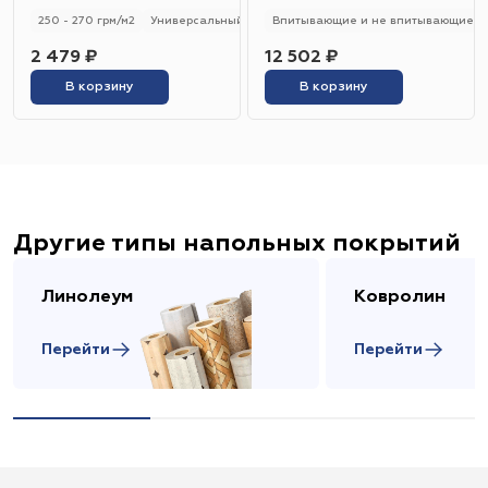
250 - 270 грм/м2
Универсальный
250 - 270 гр/м2
Впитывающие и не впитывающие
2 479 ₽
12 502 ₽
В корзину
В корзину
Другие типы напольных покрытий
Линолеум
Ковролин
Перейти
Перейти