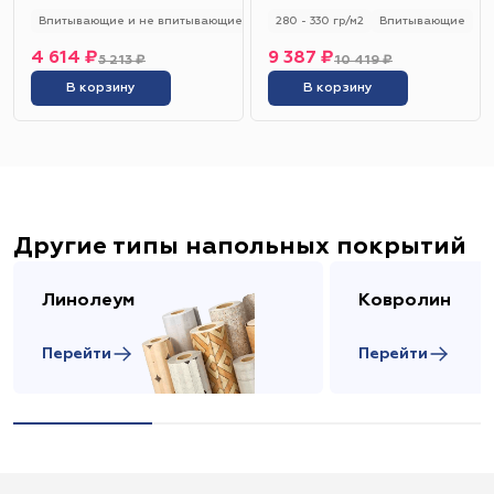
Впитывающие и не впитывающие
250 - 280 гр/м2
280 - 330 гр/м2
Универсальный
Впитывающие
4 614 ₽
9 387 ₽
5 213 ₽
10 419 ₽
В корзину
В корзину
Другие типы напольных покрытий
Линолеум
Ковролин
Перейти
Перейти