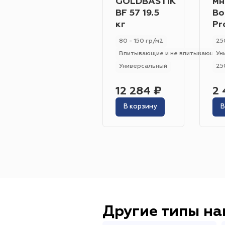
GOLDBASTIK
мн
BF 57 19.5
Bo
кг
Pr
80 - 150 гр/м2
25
Впитывающие и не впитывающие
Ун
Универсальный
25
12 284 ₽
2 
В корзину
В
Другие типы н