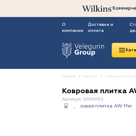
Коммерче
О
Доставка и
Ст
компании
оплата
ди
Ката
Главная
Каталог
Ковровая плитк
Ковровая плитка A
Линолеум
Артикул: 2000002
Ковролин
Ковровая плитка
ПВХ-плитка
Сопутствующие
товары