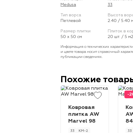
Medusa
33
Тип ворса
Высота вор
Петлевой
2.40 / 5.40 
Размер плитки
Плиток в ко
50 х 50 см
20 шт. / 5 м
Информация о технических характеристи
и цвете товара носит справочный характ
публикации сведениях.
Похожие товар
-
Ковровая
Ко
плитка AW
A
Marvel 98
8
33
КМ-2
33