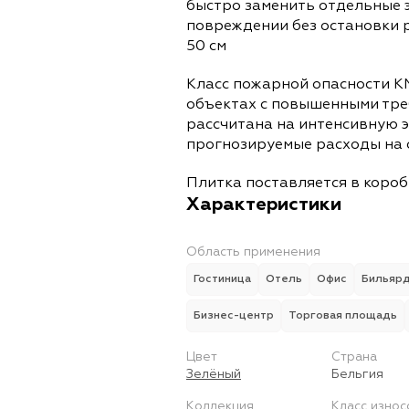
быстро заменить отдельные 
повреждении без остановки 
50 см
Класс пожарной опасности К
объектах с повышенными тре
рассчитана на интенсивную 
прогнозируемые расходы на 
Плитка поставляется в коробк
Характеристики
Область применения
Гостиница
Отель
Офис
Бильяр
Бизнес-центр
Торговая площадь
Цвет
Страна
Зелёный
Бельгия
Коллекция
Класс износ