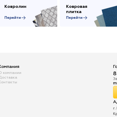
Ковролин
Ковровая
плитка
Перейти
Перейти
Компания
Г
О компании
8
Доставка
З
Контакты
m
А
г.
К