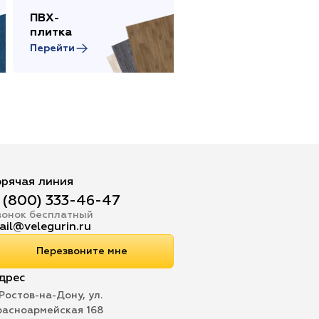
ПВХ-
Сопутствующие
плитка
товары
Перейти
Перейти
орячая линия
 (800) 333-46-47
вонок бесплатный
ail@velegurin.ru
Перезвоните мне
дрес
 Ростов-на-Дону, ул.
расноармейская 168