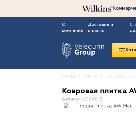
Коммерче
О
Доставка и
Ст
компании
оплата
ди
Ката
Главная
Каталог
Ковровая плитк
Ковровая плитка A
Линолеум
Артикул: 2000013
Ковролин
Ковровая плитка
ПВХ-плитка
Сопутствующие
товары