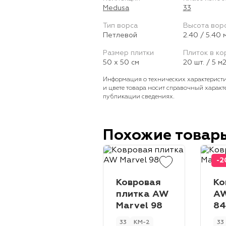
Medusa
33
Тип ворса
Высота вор
Петлевой
2.40 / 5.40 
Размер плитки
Плиток в ко
50 х 50 см
20 шт. / 5 м
Информация о технических характеристи
и цвете товара носит справочный характ
публикации сведениях.
Похожие товар
-
Ковровая
Ко
плитка AW
A
Marvel 98
8
33
КМ-2
33