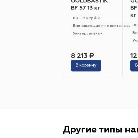
GOLDBASTIK
GO
BF 57 13 кг
BF
кг
80 - 150 гр/м2
80
Впитывающие и не впитывающие
Вп
Универсальный
Ун
8 213 ₽
12
В корзину
В
Другие типы н