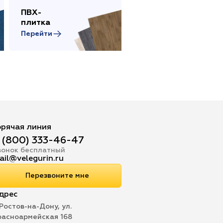
ПВХ-
Сопутствующие
плитка
товары
Перейти
Перейти
орячая линия
 (800) 333-46-47
вонок бесплатный
ail@velegurin.ru
Перезвоните мне
дрес
 Ростов-на-Дону, ул.
расноармейская 168