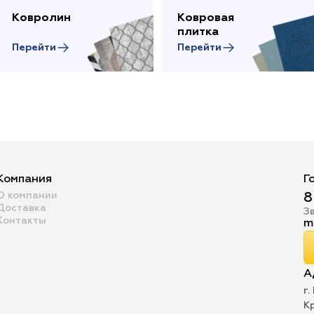
Ковролин
Ковровая
плитка
Перейти
Перейти
Компания
Г
О компании
8
Доставка
З
Контакты
m
А
г.
К