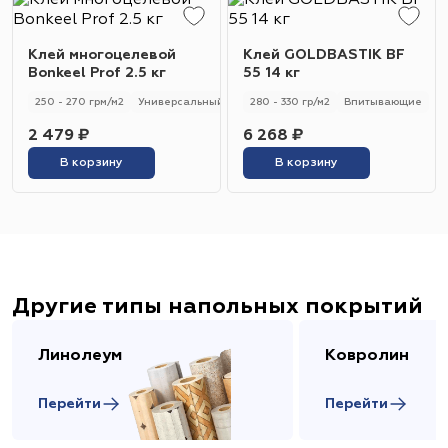
Клей многоцелевой
Клей GOLDBASTIK BF
Bonkeel Prof 2.5 кг
55 14 кг
250 - 270 грм/м2
Универсальный
250 - 270 гр/м2
280 - 330 гр/м2
Впитывающие
2 479 ₽
6 268 ₽
В корзину
В корзину
Другие типы напольных покрытий
Линолеум
Ковролин
Перейти
Перейти