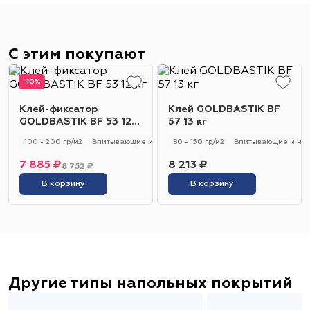
С этим покупают
-10%
Клей-фиксатор
Клей GOLDBASTIK BF
GOLDBASTIK BF 53 12
57 13 кг
кг
100 - 200 гр/м2
Впитывающие и не впитывающие
80 - 150 гр/м2
Универсальный
Впитывающие и не
7 885 ₽
8 213 ₽
8 752 ₽
В корзину
В корзину
Другие типы напольных покрытий