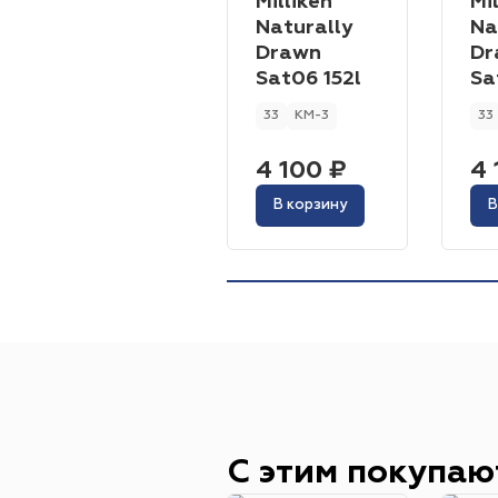
Milliken
Mi
Naturally
Na
Drawn
Dr
Sat06 152l
Sa
33
КМ-3
33
4 100 ₽
4 
В корзину
В
С этим покупаю