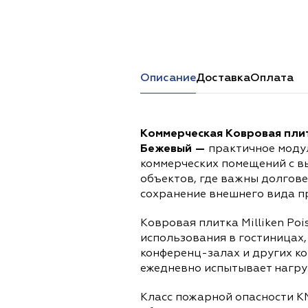
Перейти в каталог
Описание
Доставка
Оплата
Коммерческая Ковровая плитк
Бежевый —
практичное модул
коммерческих помещений с в
объектов, где важны долгове
сохранение внешнего вида п
Ковровая плитка Milliken Poi
использования в гостиницах,
конференц-залах и других к
ежедневно испытывает нагруз
Класс пожарной опасности К