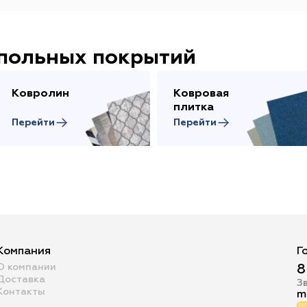
апольных покрытий
Ковролин
Ковровая
плитка
Перейти
Перейти
Компания
Г
О компании
8
Доставка
З
Контакты
m