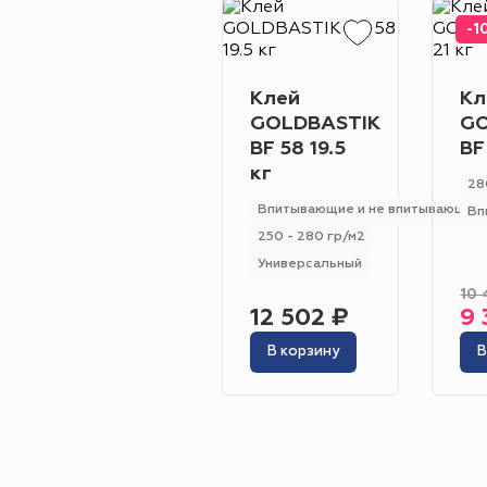
-1
Клей
Кл
GOLDBASTIK
GO
BF 58 19.5
BF
кг
28
Впитывающие и не впитывающие
Вп
250 - 280 гр/м2
Универсальный
10 
12 502 ₽
9 
В корзину
В