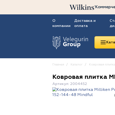
Коммерче
О
Доставка и
Ст
компании
оплата
ди
Ката
Главная
Каталог
Ковровая плитк
Ковровая плитка Mil
Линолеум
Артикул: 2004452
Ковролин
Ковровая плитка
ПВХ-плитка
Сопутствующие
товары