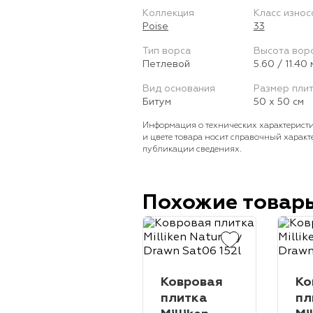
Коллекция
Класс износ
Poise
33
Тип ворса
Высота вор
Петлевой
5.60 / 11.40
Вид основания
Размер пли
Битум
50 х 50 см
Информация о технических характеристи
и цвете товара носит справочный характ
публикации сведениях.
Похожие товар
Ковровая
Ко
плитка
пл