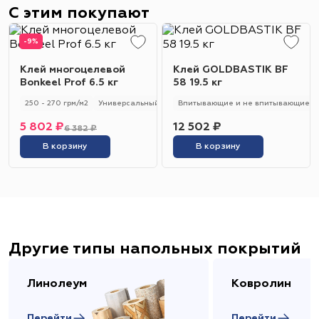
С этим покупают
-9%
Клей многоцелевой
Клей GOLDBASTIK BF
Bonkeel Prof 6.5 кг
58 19.5 кг
250 - 270 грм/м2
Универсальный
250 - 270 гр/м2
Впитывающие и не впитывающие
5 802 ₽
12 502 ₽
6 382 ₽
В корзину
В корзину
Другие типы напольных покрытий
Линолеум
Ковролин
Перейти
Перейти