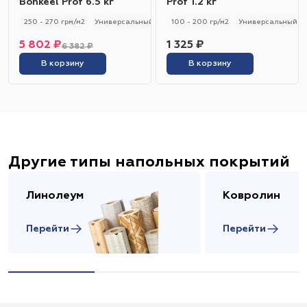
Bonkeel Prof 6.5 кг
Prof 1.2 кг
250 - 270 грм/м2
Универсальный
250 - 270 гр/м2
100 - 200 гр/м2
Универсальный
5 802 ₽
1 325 ₽
6 382 ₽
В корзину
В корзину
Другие типы напольных покрытий
Линолеум
Ковролин
Перейти
Перейти