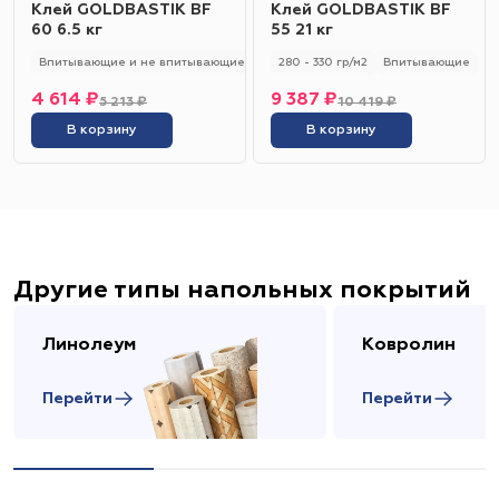
Клей GOLDBASTIK BF
Клей GOLDBASTIK BF
60 6.5 кг
55 21 кг
Впитывающие и не впитывающие
250 - 280 гр/м2
280 - 330 гр/м2
Универсальный
Впитывающие
4 614 ₽
9 387 ₽
5 213 ₽
10 419 ₽
В корзину
В корзину
Другие типы напольных покрытий
Линолеум
Ковролин
Перейти
Перейти