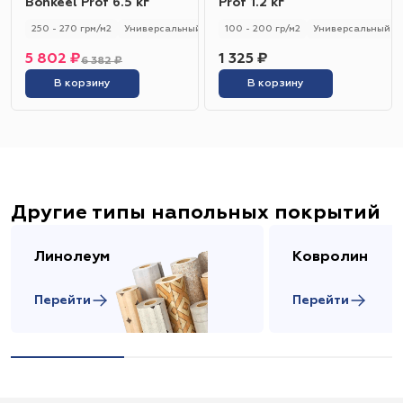
Bonkeel Prof 6.5 кг
Prof 1.2 кг
250 - 270 грм/м2
Универсальный
250 - 270 гр/м2
100 - 200 гр/м2
Универсальный
5 802 ₽
1 325 ₽
6 382 ₽
В корзину
В корзину
Другие типы напольных покрытий
Линолеум
Ковролин
Перейти
Перейти