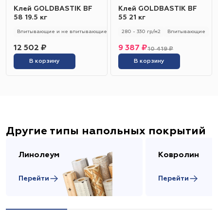
Клей GOLDBASTIK BF
Клей GOLDBASTIK BF
58 19.5 кг
55 21 кг
Впитывающие и не впитывающие
250 - 280 гр/м2
280 - 330 гр/м2
Универсальный
Впитывающие
12 502 ₽
9 387 ₽
10 419 ₽
В корзину
В корзину
Другие типы напольных покрытий
Линолеум
Ковролин
Перейти
Перейти