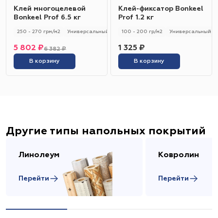
Клей многоцелевой
Клей-фиксатор Bonkeel
Bonkeel Prof 6.5 кг
Prof 1.2 кг
250 - 270 грм/м2
Универсальный
250 - 270 гр/м2
100 - 200 гр/м2
Универсальный
5 802 ₽
1 325 ₽
6 382 ₽
В корзину
В корзину
Другие типы напольных покрытий
Линолеум
Ковролин
Перейти
Перейти