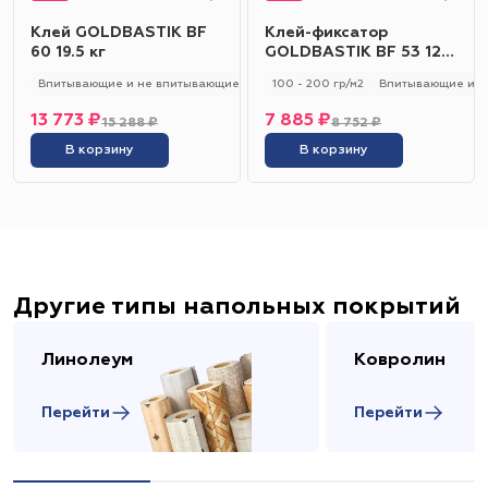
Клей GOLDBASTIK BF
Клей-фиксатор
60 19.5 кг
GOLDBASTIK BF 53 12
кг
Впитывающие и не впитывающие
250 - 280 гр/м2
100 - 200 гр/м2
Универсальный
Впитывающие и н
13 773 ₽
7 885 ₽
15 288 ₽
8 752 ₽
В корзину
В корзину
Другие типы напольных покрытий
Линолеум
Ковролин
Перейти
Перейти