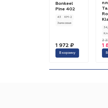
пл
Bonkeel
Ta
Pine 402
Ro
43
КМ-2
Kl
Замковая
34
Кл
2 2
1 972 ₽
1 
В корзину
В