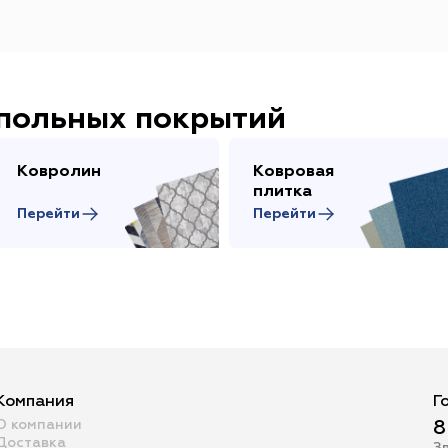
Класс износостойкости
Гетерогенный
Гомогенный
31
32
23
33
22
21
Цвет
Серо-синий
Красный
Песочный
Зелёный
апольных покрытий
Бежевый
Оранжевый
Чёрный
Голубой
Ковролин
Ковровая
Бирюзовый
Бнж
Пудровый
Коричневый
плитка
Перейти
Перейти
Область применения
Гостиница
Отель
Офис
Бизнес-центр
К
Ресторан
Кафе
Торговый центр
Торговая
Форум
Театр
Выставка
Концертная площ
Компания
Г
О компании
8
Доставка