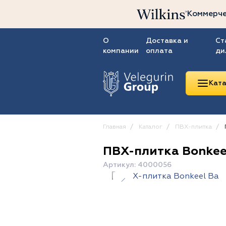
Коммерче
О
Доставка и
Ст
компании
оплата
ди
Ката
Главная
Каталог
ПВХ-плитка
ПВХ-плитка Bonkeel
Линолеум
Артикул: 4000056
Ковролин
Ковровая плитка
ПВХ-плитка
Сопутствующие
товары