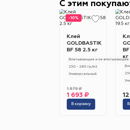
С этим покупаю
-10%
Клей
Кл
GOLDBASTIK
GO
BF 58 2.5 кг
BF
кг
Впитывающие и не впитывающие
Вп
250 - 280 гр/м2
25
Универсальный
Ун
1 879 ₽
1 693 ₽
12
В корзину
В