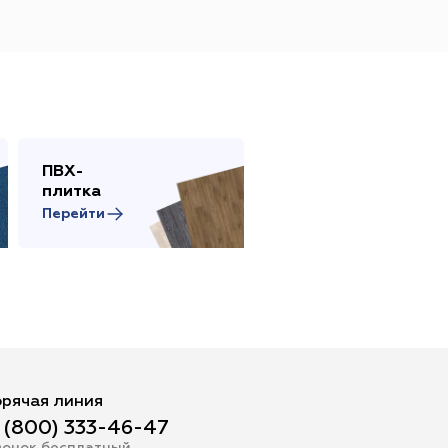
Жёлтый
Серый
Розовый
Белый
ПВХ-
Сопутствующие
плитка
товары
Перейти
Перейти
инотеатр
Бильярдная
 площадь
Сцена
адка
орячая линия
 (800) 333-46-47