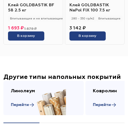
Клей GOLDBASTIK BF
Клей GOLDBASTIK
58 2.5 кг
NaPol FIX 100 7.5 кг
Впитывающие и не впитывающие
250 - 280 гр/м2
280 - 330 гр/м2
Универсальный
Впитывающие
1 693 ₽
3 142 ₽
1 879 ₽
В корзину
В корзину
Другие типы напольных покрытий
Линолеум
Ковролин
Перейти
Перейти