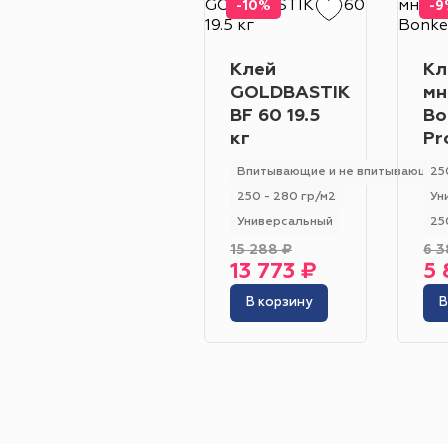
-10%
-9
Клей
Кл
GOLDBASTIK
мн
BF 60 19.5
Bo
кг
Pr
Впитывающие и не впитывающие
25
250 - 280 гр/м2
Ун
Универсальный
25
15 288 ₽
6 3
13 773 ₽
5 
В корзину
В