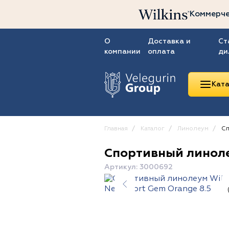
Коммерче
О
Доставка и
Ст
компании
оплата
ди
Ката
Главная
Каталог
Линолеум
Сп
Спортивный линоле
Линолеум
Артикул: 3000692
Ковролин
Ковровая плитка
ПВХ-плитка
Сопутствующие
товары