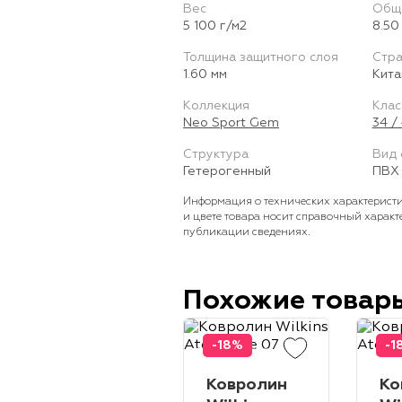
Вес
Общ
5 100 г/м2
8.50
Толщина защитного слоя
Стра
1.60 мм
Кита
Коллекция
Клас
Neo Sport Gem
34 /
Структура
Вид 
Гетерогенный
ПВХ 
Информация о технических характеристи
и цвете товара носит справочный характ
публикации сведениях.
Похожие товар
-18%
-1
Ковролин
Ко