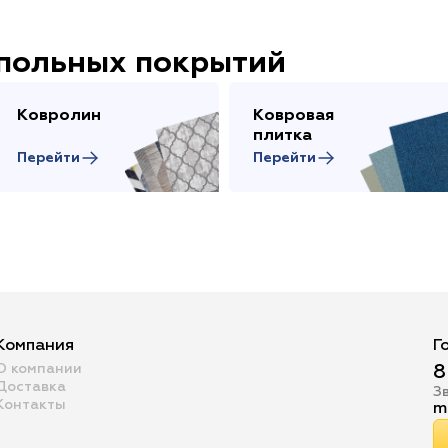
апольных покрытий
Ковролин
Ковровая
плитка
Перейти
Перейти
Компания
Г
О компании
8
Доставка
З
Контакты
m