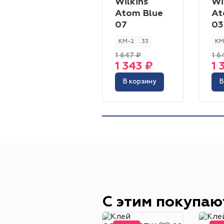
Wilkins
Wi
Atom Blue
At
07
03
КМ-2
33
КМ
1 647 ₽
1 6
1 343 ₽
1 
В корзину
В
С этим покупаю