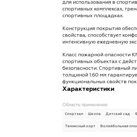
для использования в спорти
спортивных комплексах, тре
спортивных площадках.
Конструкция покрытия обес
свойства, способствует ком
интенсивную ежедневную эк
Класс пожарной опасности К
спортивных объектах с дейс
безопасности. Спортивный ли
толщиной 1.60 мм гарантируе
функциональных свойств пок
Характеристики
Область применения
Спортзал
Школа
Детский сад
Теннисный корт
Волейбольная пл