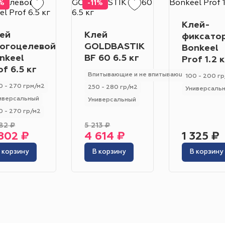
Класс износостойкости
%
-11%
Гетерогенный
Гомогенный
31
32
23
33
22
21
Клей-
Цвет
ей
Клей
фиксато
огоцелевой
GOLDBASTIK
Bonkeel
Серо-синий
Красный
Песочный
Зелёный
nkeel
BF 60 6.5 кг
Prof 1.2 к
of 6.5 кг
Бежевый
Оранжевый
Чёрный
Голубой
Впитывающие и не впитывающие
100 - 200 гр
0 - 270 грм/м2
250 - 280 гр/м2
Универсаль
Бирюзовый
Бнж
Пудровый
Коричневый
иверсальный
Универсальный
Область применения
0 - 270 гр/м2
82 ₽
5 213 ₽
Гостиница
Отель
Офис
Бизнес-центр
К
802 ₽
4 614 ₽
1 325 ₽
Ресторан
Кафе
Торговый центр
Торговая
 корзину
В корзину
В корзину
Форум
Театр
Выставка
Концертная площ