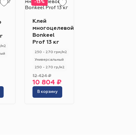
-13%
Клей
Клей
р
многоцелевой
GOLDBASTIK
Жёлтый
Серый
Bonkeel
BF 57 13 кг
г
Prof 13 кг
Розовый
Белый
80 - 150 гр/м2
/м2
250 - 270 грм/м2
Впитывающие и не вп
ный
Универсальный
Универсальный
250 - 270 гр/м2
12 424 ₽
инотеатр
Бильярдная
10 804 ₽
8 213 ₽
 площадь
Сцена
В корзину
В корзину
адка