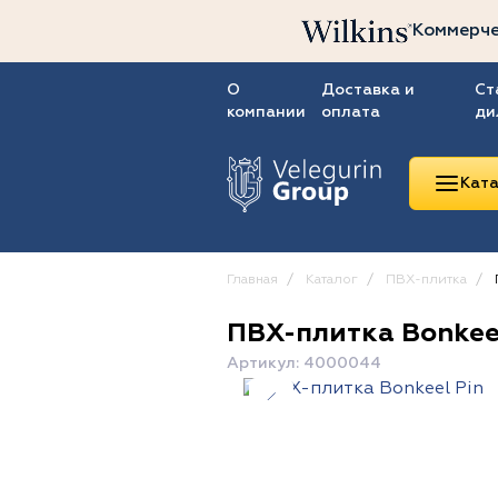
Коммерче
О
Доставка и
Ст
компании
оплата
ди
Ката
Главная
Каталог
ПВХ-плитка
ПВХ-плитка Bonkeel
Линолеум
Артикул: 4000044
Ковролин
Ковровая плитка
ПВХ-плитка
Сопутствующие
товары