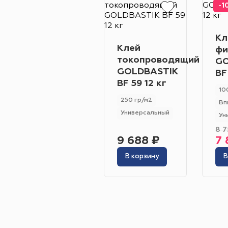
-1
Кл
Клей
фи
токопроводящий
GO
GOLDBASTIK
BF
BF 59 12 кг
10
250 гр/м2
Вп
Универсальный
Ун
8 7
9 688 ₽
7 
В корзину
В