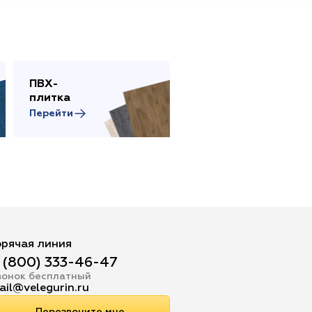
Жёлтый
Серый
Розовый
Белый
ПВХ-
Сопутствующие
плитка
товары
Перейти
Перейти
инотеатр
Бильярдная
 площадь
Сцена
адка
орячая линия
 (800) 333-46-47
вонок бесплатный
ail@velegurin.ru