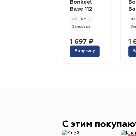
Bonkeel
Bo
Base 112
Ba
43
КМ-2
43
Замковая
За
1 697 ₽
1 
В корзину
В
С этим покупаю