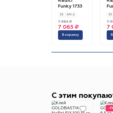
Radici
Ra
Funky 1733
Fu
33
КМ-2
33
7 983 ₽
7 9
7 065 ₽
7 
В корзину
В
С этим покупаю
-1