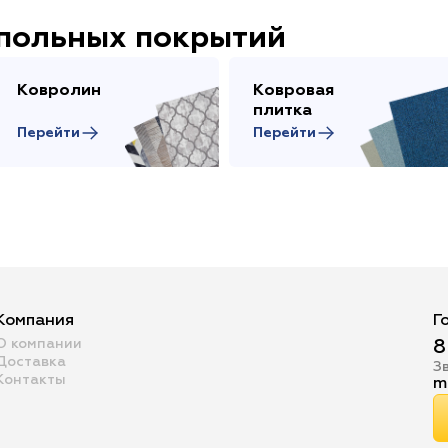
апольных покрытий
Ковролин
Ковровая
плитка
Перейти
Перейти
Компания
Г
О компании
8
Доставка
З
Контакты
m