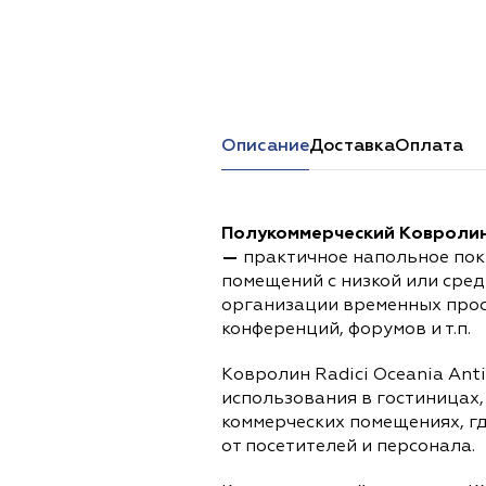
Перейти в каталог
Описание
Доставка
Оплата
Полукоммерческий Ковролин 
—
практичное напольное покр
помещений с низкой или сре
организации временных прос
конференций, форумов и т.п.
Ковролин Radici Oceania Anti
использования в гостиницах,
коммерческих помещениях, г
от посетителей и персонала.