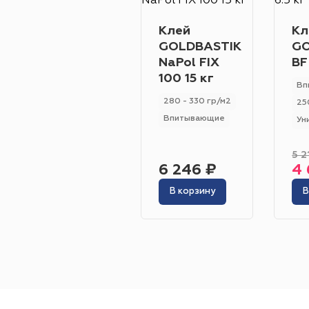
Клей
Кл
GOLDBASTIK
GO
NaPol FIX
BF
100 15 кг
Вп
280 - 330 гр/м2
25
Впитывающие
Ун
5 2
6 246 ₽
4 
В корзину
В