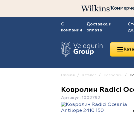
Коммерче
О
Доставка и
Ст
компании
оплата
ди
Ката
Главная
Каталог
Ковролин
Ко
Ковролин Radici Oce
Линолеум
Артикул: 1002792
Ковролин
Ковровая плитка
ПВХ-плитка
Сопутствующие
товары