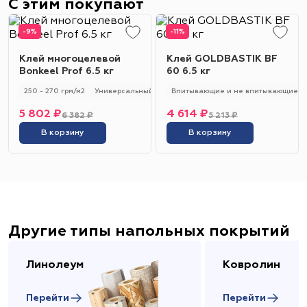
С этим покупают
-9%
-11%
Клей многоцелевой
Клей GOLDBASTIK BF
Bonkeel Prof 6.5 кг
60 6.5 кг
250 - 270 грм/м2
Универсальный
250 - 270 гр/м2
Впитывающие и не впитывающие
5 802 ₽
4 614 ₽
6 382 ₽
5 213 ₽
В корзину
В корзину
Другие типы напольных покрытий
Линолеум
Ковролин
Перейти
Перейти