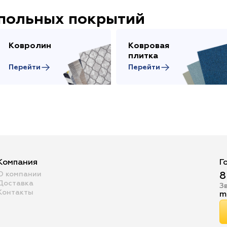
апольных покрытий
Ковролин
Ковровая
плитка
Перейти
Перейти
Компания
Г
О компании
8
Доставка
З
Контакты
m