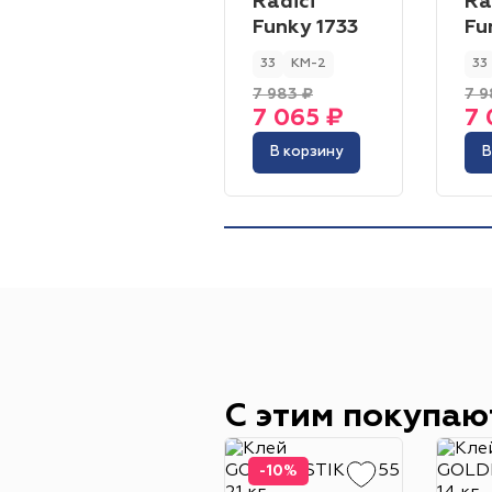
Radici
Ra
Funky 1733
Fu
33
КМ-2
33
7 983 ₽
7 9
7 065 ₽
7 
В корзину
В
С этим покупаю
-10%