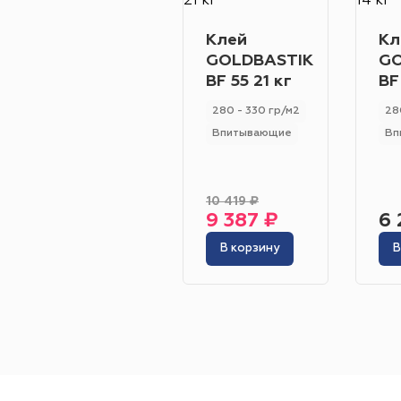
Клей
Кл
GOLDBASTIK
GO
BF 55 21 кг
BF
280 - 330 гр/м2
28
Впитывающие
Вп
10 419 ₽
9 387 ₽
6 
В корзину
В