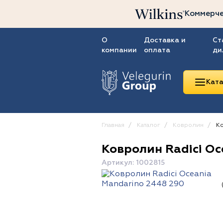
Коммерче
О
Доставка и
Ст
компании
оплата
ди
Ката
Главная
Каталог
Ковролин
Ко
Ковролин Radici Oc
Линолеум
Артикул: 1002815
Ковролин
Ковровая плитка
ПВХ-плитка
Сопутствующие
товары