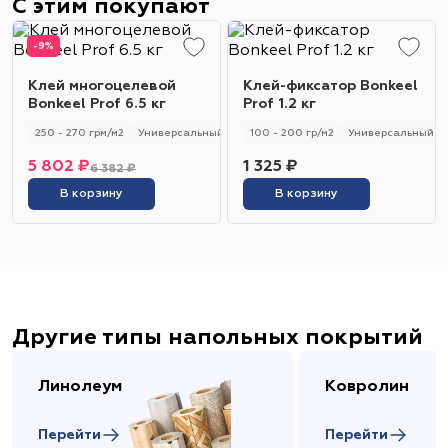
С этим покупают
-9%
Клей многоцелевой
Клей-фиксатор Bonkeel
Bonkeel Prof 6.5 кг
Prof 1.2 кг
250 - 270 грм/м2
Универсальный
250 - 270 гр/м2
100 - 200 гр/м2
Универсальный
5 802 ₽
1 325 ₽
6 382 ₽
В корзину
В корзину
Другие типы напольных покрытий
Линолеум
Ковролин
Перейти
Перейти