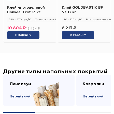
Клей многоцелевой
Клей GOLDBASTIK BF
Bonkeel Prof 13 кг
57 13 кг
250 - 270 грм/м2
Универсальный
250 - 270 гр/м2
80 - 150 гр/м2
Впитывающие и не
10 804 ₽
8 213 ₽
12 424 ₽
В корзину
В корзину
Другие типы напольных покрытий
Линолеум
Ковролин
Перейти
Перейти